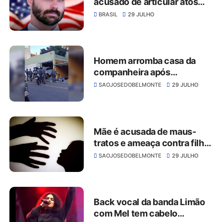
acusado de articular atos
contra a soberania nacional
BRASIL
29 JULHO
e pode responder por crime
grave, aponta PGR
Homem arromba casa da
companheira após
discussão e é detido em São
SAOJOSEDOBELMONTE
29 JULHO
José do Belmonte
Mãe é acusada de maus-
tratos e ameaça contra filha
adolescente em São José
SAOJOSEDOBELMONTE
29 JULHO
do Belmonte
Back vocal da banda Limão
com Mel tem cabelo