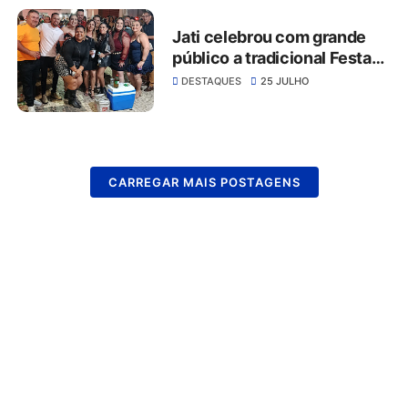
motoristas
Jati celebrou com grande
público a tradicional Festa
de Senhora Sant’Ana
DESTAQUES
25 JULHO
CARREGAR MAIS POSTAGENS