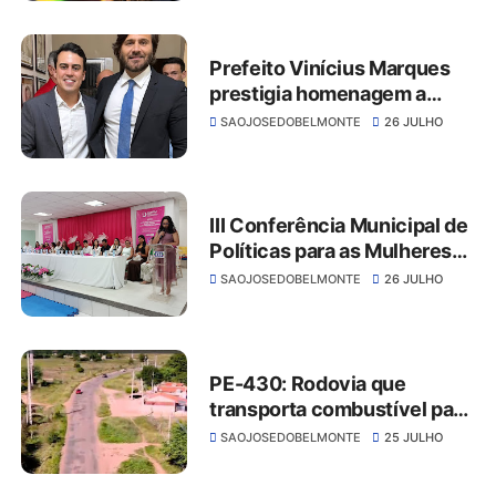
Prefeito Vinícius Marques
prestigia homenagem a
Rodrigo Novaes em Triunfo
SAOJOSEDOBELMONTE
26 JULHO
III Conferência Municipal de
Políticas para as Mulheres
reúne vozes plurais em São
SAOJOSEDOBELMONTE
26 JULHO
José do Belmonte
PE-430: Rodovia que
transporta combustível para
o Ceará é esquecida pelo
SAOJOSEDOBELMONTE
25 JULHO
Governo de Pernambuco e
vira armadilha para