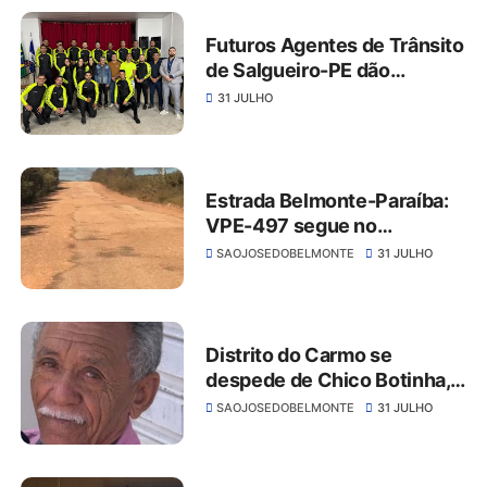
Futuros Agentes de Trânsito
de Salgueiro-PE dão
exemplo de solidariedade e
31 JULHO
cidadania com ação no
Hemope
Estrada Belmonte-Paraíba:
VPE-497 segue no
abandono apesar das
SAOJOSEDOBELMONTE
31 JULHO
promessas da Governadora
Distrito do Carmo se
despede de Chico Botinha,
símbolo de amizade e
SAOJOSEDOBELMONTE
31 JULHO
hospitalidade