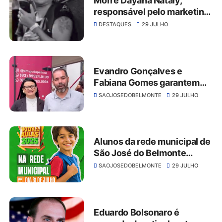
Morre Dayana Nataly,
responsável pelo marketing
do cantor Pablo, em trágico
DESTAQUES
29 JULHO
acidente na BR-324
Evandro Gonçalves e
Fabiana Gomes garantem
parceria para chegada do
SAOJOSEDOBELMONTE
29 JULHO
“Amigo do Peito” em São
José do Belmonte
Alunos da rede municipal de
São José do Belmonte
retornam às aulas no dia 31
SAOJOSEDOBELMONTE
29 JULHO
de julho
Eduardo Bolsonaro é