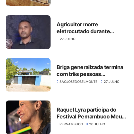
assembléia de Deus em São
José do Belmonte
Agricultor morre
eletrocutado durante
instalação de bomba d’água
27 JULHO
na zona rural de Flores
Briga generalizada termina
com três pessoas
encaminhadas à delegacia
SAOJOSEDOBELMONTE
27 JULHO
em São José do Belmonte
Raquel Lyra participa do
Festival Pernambuco Meu
País em Salgueiro ao lado do
PERNAMBUCO
26 JULHO
prefeito Fabinho Lisandro