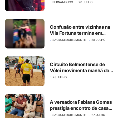
queimado por efeito de
PERNAMBUCO
28 JULHO
pirotecnia durante show em
Salgueiro
Confusão entre vizinhas na
Vila Fortuna termina em
desacato e quatro mulheres
SAOJOSEDOBELMONTE
28 JULHO
são levadas à delegacia em
São José do Belmonte
Circuito Belmontense de
Vôlei movimenta manhã de
domingo no Parque Urbano
28 JULHO
Pedra do Reino
A vereadora Fabiana Gomes
prestigia encontro de casais
na igreja evangélica
SAOJOSEDOBELMONTE
27 JULHO