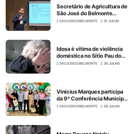
Secretário de Agricultura de
São José do Belmonte
denuncia exclusão do
SAOJOSEDOBELMONTE
31 JULHO
município em programa de
cisternas do Governo de
Pernambuco
Idosa é vítima de violência
doméstica no Sítio Pau dos
Leite, em São José do
SAOJOSEDOBELMONTE
30 JULHO
Belmonte
Vinícius Marques participa
da 9ª Conferência Municipal
de Saúde em São José do
SAOJOSEDOBELMONTE
30 JULHO
Belmonte e reforça
compromisso com o
fortalecimento do SUS