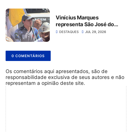
Belmonte
Vinícius Marques
representa São José do
Belmonte na 56ª Missa do
DESTAQUES
JUL 29, 2026
Vaqueiro ao lado da comitiva
do Grupo Rabo da Gata
0 COMENTÁRIOS
Os comentários aqui apresentados, são de
responsabilidade exclusiva de seus autores e não
representam a opinião deste site.