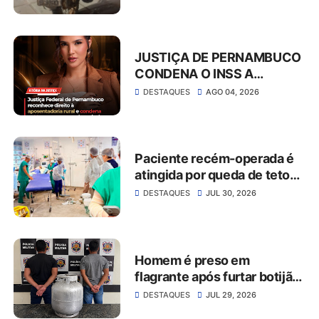
abordagem em São José do
Belmonte
JUSTIÇA DE PERNAMBUCO
CONDENA O INSS A
CONCEDER
DESTAQUES
AGO 04, 2026
APOSENTADORIA RURAL E
PAGAR MAIS DE R$ 30 MIL
EM ATRASADOS
Paciente recém-operada é
atingida por queda de teto
no Hospital da Restauração
DESTAQUES
JUL 30, 2026
Homem é preso em
flagrante após furtar botijão
de gás de estabelecimento
DESTAQUES
JUL 29, 2026
comercial em São José do