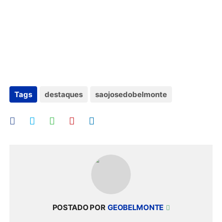
Tags
destaques
saojosedobelmonte
POSTADO POR
GEOBELMONTE