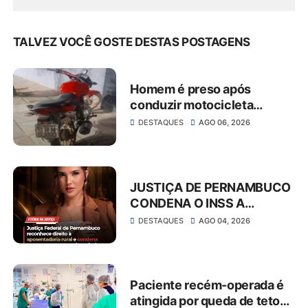
TALVEZ VOCÊ GOSTE DESTAS POSTAGENS
Homem é preso após
conduzir motocicleta
embriagado e resistir à
DESTAQUES
AGO 06, 2026
abordagem em São José do
Belmonte
JUSTIÇA DE PERNAMBUCO
CONDENA O INSS A
CONCEDER
DESTAQUES
AGO 04, 2026
APOSENTADORIA RURAL E
PAGAR MAIS DE R$ 30 MIL
EM ATRASADOS
Paciente recém-operada é
atingida por queda de teto