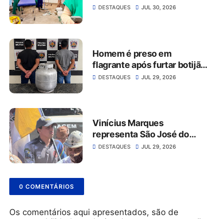
no Hospital da Restauração
DESTAQUES
JUL 30, 2026
Homem é preso em
flagrante após furtar botijão
de gás de estabelecimento
DESTAQUES
JUL 29, 2026
comercial em São José do
Belmonte
Vinícius Marques
representa São José do
Belmonte na 56ª Missa do
DESTAQUES
JUL 29, 2026
Vaqueiro ao lado da comitiva
do Grupo Rabo da Gata
0 COMENTÁRIOS
Os comentários aqui apresentados, são de