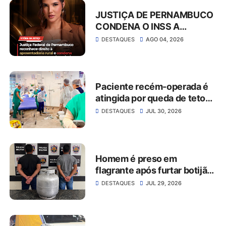
JUSTIÇA DE PERNAMBUCO
CONDENA O INSS A
CONCEDER
DESTAQUES
AGO 04, 2026
APOSENTADORIA RURAL E
PAGAR MAIS DE R$ 30 MIL
EM ATRASADOS
Paciente recém-operada é
atingida por queda de teto
no Hospital da Restauração
DESTAQUES
JUL 30, 2026
Homem é preso em
flagrante após furtar botijão
de gás de estabelecimento
DESTAQUES
JUL 29, 2026
comercial em São José do
Belmonte