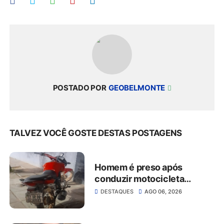
POSTADO POR
GEOBELMONTE
TALVEZ VOCÊ GOSTE DESTAS POSTAGENS
Homem é preso após
conduzir motocicleta
embriagado e resistir à
DESTAQUES
AGO 06, 2026
abordagem em São José do
Belmonte