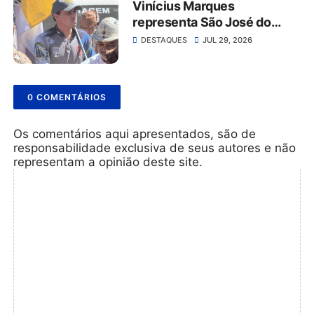
Vinícius Marques
representa São José do
Belmonte na 56ª Missa do
DESTAQUES
JUL 29, 2026
Vaqueiro ao lado da comitiva
do Grupo Rabo da Gata
0 COMENTÁRIOS
Os comentários aqui apresentados, são de
responsabilidade exclusiva de seus autores e não
representam a opinião deste site.