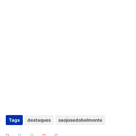
Tags
destaques
saojosedobelmonte