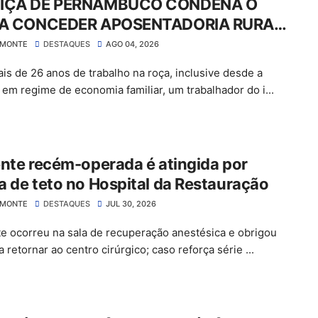
IÇA DE PERNAMBUCO CONDENA O
 A CONCEDER APOSENTADORIA RURAL
GAR MAIS DE R$ 30 MIL EM ATRASADOS
LMONTE
DESTAQUES
AGO 04, 2026
is de 26 anos de trabalho na roça, inclusive desde a
a em regime de economia familiar, um trabalhador do i...
nte recém-operada é atingida por
 de teto no Hospital da Restauração
LMONTE
DESTAQUES
JUL 30, 2026
te ocorreu na sala de recuperação anestésica e obrigou
 retornar ao centro cirúrgico; caso reforça série ...