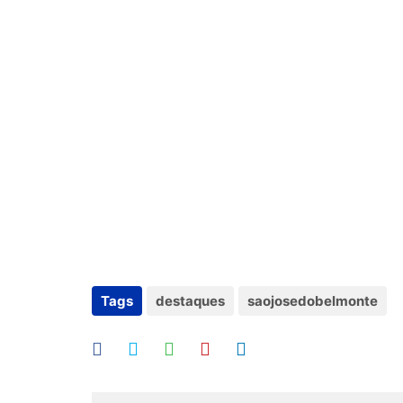
Tags
destaques
saojosedobelmonte