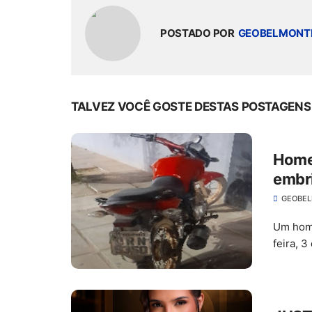
POSTADO POR
GEOBELMONT
TALVEZ VOCÊ GOSTE DESTAS POSTAGENS
Home
embri
José
GEOBE
Um home
feira, 