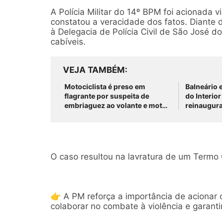
A Polícia Militar do 14º BPM foi acionada v
constatou a veracidade dos fatos. Diante 
à Delegacia de Polícia Civil de São José
cabíveis.
VEJA TAMBÉM
Motociclista é preso em
Balneário 
flagrante por suspeita de
do Interio
embriaguez ao volante e moto
reinaugur
com restrição de roubo em São
endereço 
José do Belmonte
José do B
O caso resultou na lavratura de um Termo 
👉 A PM reforça a importância de acionar
colaborar no combate à violência e garant