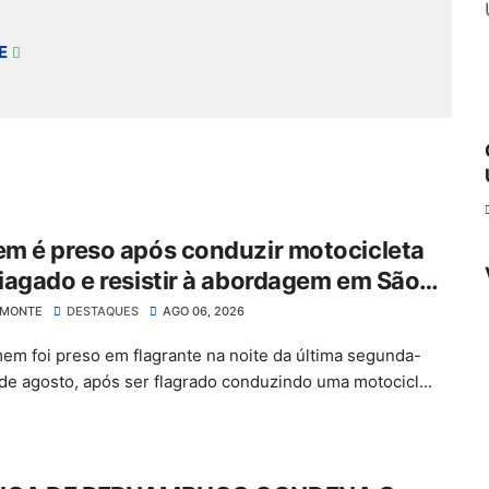
E
m é preso após conduzir motocicleta
agado e resistir à abordagem em São
 do Belmonte
LMONTE
DESTAQUES
AGO 06, 2026
m foi preso em flagrante na noite da última segunda-
3 de agosto, após ser flagrado conduzindo uma motocicl...