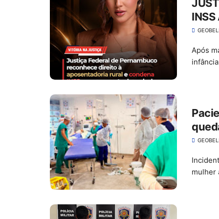
JUST
INSS
E PA
GEOBE
Após ma
infânci
Pacie
queda
GEOBE
Inciden
mulher a