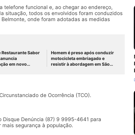
ia telefone funcional e, ao chegar ao endereço,
da situação, todos os envolvidos foram conduzidos
 do Belmonte, onde foram adotadas as medidas
e Restaurante Sabor
Homem é preso após conduzir
r anuncia
motocicleta embriagado e
ação em novo
resistir à abordagem em São
na PE-430, em São
José do Belmonte
elmonte
Circunstanciado de Ocorrência (TCO).
 o Disque Denúncia (87) 9 9995-4641 para
ir mais segurança à população.