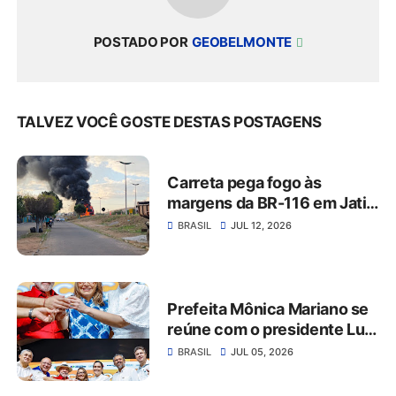
POSTADO POR
GEOBELMONTE
TALVEZ VOCÊ GOSTE DESTAS POSTAGENS
Carreta pega fogo às
margens da BR-116 em Jati,
no Ceará
BRASIL
JUL 12, 2026
Prefeita Mônica Mariano se
reúne com o presidente Lula
em Juazeiro do Norte e
BRASIL
JUL 05, 2026
anuncia novidades para o
município de Jati