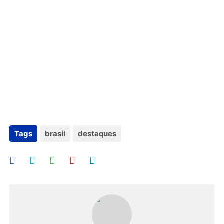
Tags
brasil
destaques