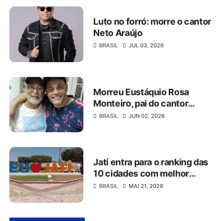
Luto no forró: morre o cantor
Neto Araújo
BRASIL
JUL 03, 2026
Morreu Eustáquio Rosa
Monteiro, pai do cantor
Robinson Monteiro
BRASIL
JUN 02, 2026
Jatí entra para o ranking das
10 cidades com melhor
qualidade de vida do Ceará
BRASIL
MAI 21, 2026