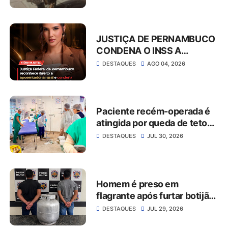
abordagem em São José do
Belmonte
JUSTIÇA DE PERNAMBUCO
CONDENA O INSS A
CONCEDER
DESTAQUES
AGO 04, 2026
APOSENTADORIA RURAL E
PAGAR MAIS DE R$ 30 MIL
EM ATRASADOS
Paciente recém-operada é
atingida por queda de teto
no Hospital da Restauração
DESTAQUES
JUL 30, 2026
Homem é preso em
flagrante após furtar botijão
de gás de estabelecimento
DESTAQUES
JUL 29, 2026
comercial em São José do