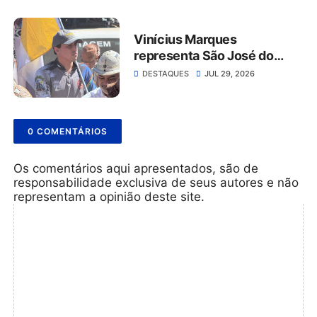
Belmonte
Vinícius Marques
representa São José do
Belmonte na 56ª Missa do
DESTAQUES
JUL 29, 2026
Vaqueiro ao lado da comitiva
do Grupo Rabo da Gata
0 COMENTÁRIOS
Os comentários aqui apresentados, são de
responsabilidade exclusiva de seus autores e não
representam a opinião deste site.