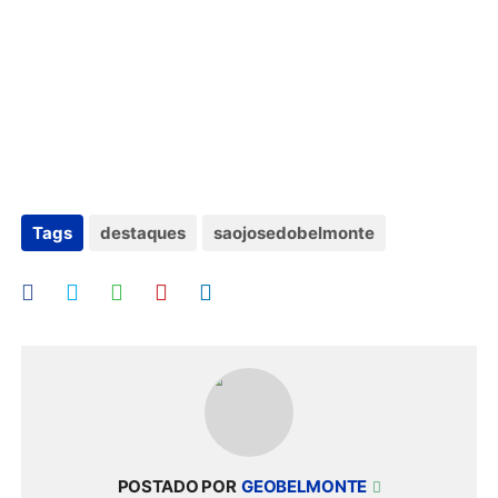
Tags
destaques
saojosedobelmonte
POSTADO POR
GEOBELMONTE