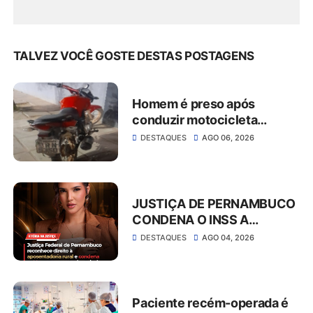
TALVEZ VOCÊ GOSTE DESTAS POSTAGENS
Homem é preso após
conduzir motocicleta
embriagado e resistir à
DESTAQUES
AGO 06, 2026
abordagem em São José do
Belmonte
JUSTIÇA DE PERNAMBUCO
CONDENA O INSS A
CONCEDER
DESTAQUES
AGO 04, 2026
APOSENTADORIA RURAL E
PAGAR MAIS DE R$ 30 MIL
EM ATRASADOS
Paciente recém-operada é