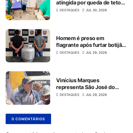
atingida por queda de teto
no Hospital da Restauração
DESTAQUES
JUL 30, 2026
Homem é preso em
flagrante após furtar botijão
de gás de estabelecimento
DESTAQUES
JUL 29, 2026
comercial em São José do
Belmonte
Vinícius Marques
representa São José do
Belmonte na 56ª Missa do
DESTAQUES
JUL 29, 2026
Vaqueiro ao lado da comitiva
do Grupo Rabo da Gata
0 COMENTÁRIOS