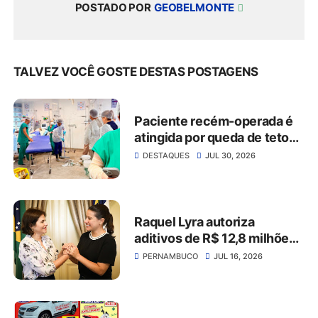
POSTADO POR
GEOBELMONTE
TALVEZ VOCÊ GOSTE DESTAS POSTAGENS
Paciente recém-operada é
atingida por queda de teto
no Hospital da Restauração
DESTAQUES
JUL 30, 2026
Raquel Lyra autoriza
aditivos de R$ 12,8 milhões
para empresas de vice
PERNAMBUCO
JUL 16, 2026
Priscila Krause