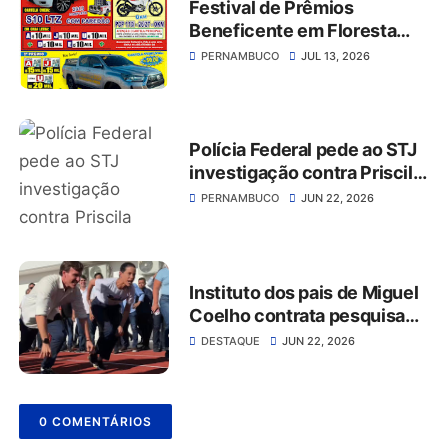
Festival de Prêmios
Beneficente em Floresta
terá S10, Hilux e Pop 0 km
PERNAMBUCO
JUL 13, 2026
como principais premiações
Polícia Federal pede ao STJ
investigação contra Priscila
Krause por repasses a
PERNAMBUCO
JUN 22, 2026
hospital do marido
Instituto dos pais de Miguel
Coelho contrata pesquisa
para governador e senador
DESTAQUE
JUN 22, 2026
0 COMENTÁRIOS