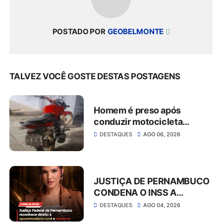
POSTADO POR
GEOBELMONTE
TALVEZ VOCÊ GOSTE DESTAS POSTAGENS
Homem é preso após
conduzir motocicleta
embriagado e resistir à
DESTAQUES
AGO 06, 2026
abordagem em São José do
Belmonte
JUSTIÇA DE PERNAMBUCO
CONDENA O INSS A
CONCEDER
DESTAQUES
AGO 04, 2026
APOSENTADORIA RURAL E