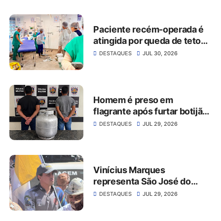
PAGAR MAIS DE R$ 30 MIL
EM ATRASADOS
Paciente recém-operada é
atingida por queda de teto
no Hospital da Restauração
DESTAQUES
JUL 30, 2026
Homem é preso em
flagrante após furtar botijão
de gás de estabelecimento
DESTAQUES
JUL 29, 2026
comercial em São José do
Belmonte
Vinícius Marques
representa São José do
Belmonte na 56ª Missa do
DESTAQUES
JUL 29, 2026
Vaqueiro ao lado da comitiva
do Grupo Rabo da Gata