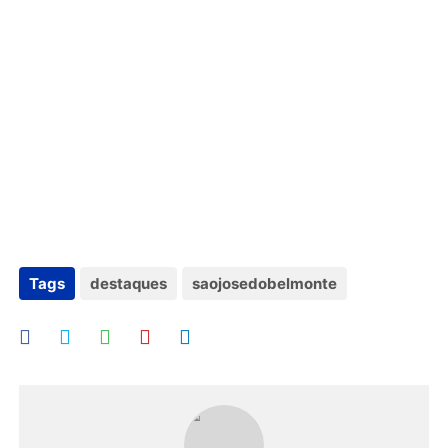
Tags
destaques
saojosedobelmonte