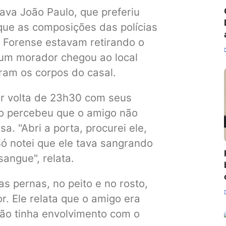
ava João Paulo, que preferiu
 que as composições das polícias
cia Forense estavam retirando o
um morador chegou ao local
aram os corpos do casal.
or volta de 23h30 com seus
do percebeu que o amigo não
a. "Abri a porta, procurei ele,
Só notei que ele tava sangrando
sangue", relata.
as pernas, no peito e no rosto,
. Ele relata que o amigo era
não tinha envolvimento com o