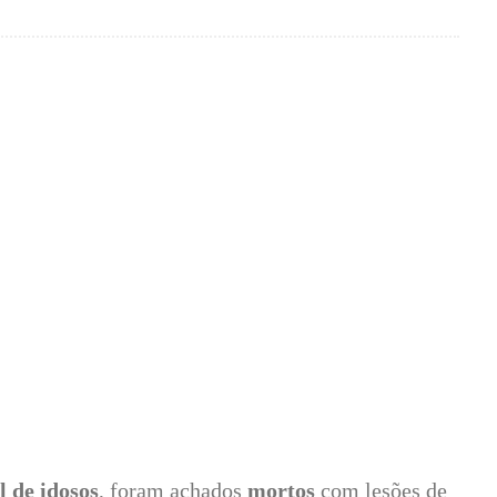
l de idosos
, foram achados
mortos
com lesões de