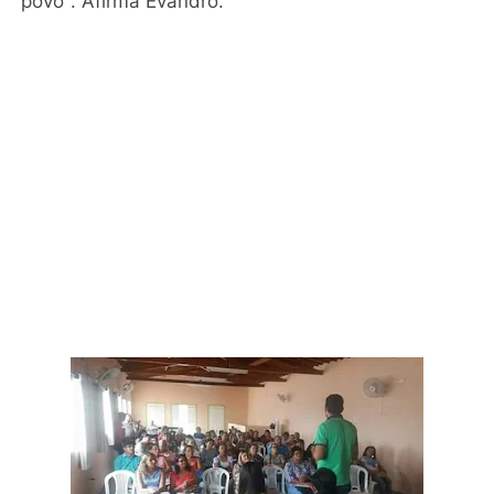
povo". Afirma Evandro. ​