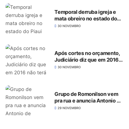
Temporal derruba igreja e
mata obreiro no estado do
Piaui
30 NOVEMBRO
Após cortes no orçamento,
Judiciário diz que em 2016
não terá urna eletrônica
30 NOVEMBRO
Grupo de Romonilson vem
pra rua e anuncia Antonio de
Alberto como pré-candidato
29 NOVEMBRO
a vice na chapa
oposicionista em São José
do Belmonte