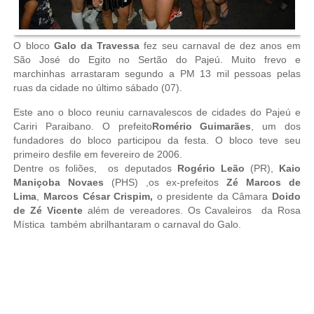
O bloco
Galo da Travessa
fez seu carnaval de dez anos em
São José do Egito no Sertão do Pajeú. Muito frevo e
marchinhas arrastaram segundo a PM 13 mil pessoas pelas
ruas da cidade no último sábado (07).
Este ano o bloco reuniu carnavalescos de cidades do Pajeú e
Cariri Paraibano. O prefeito
Romério Guimarães
, um dos
fundadores do bloco participou da festa. O bloco teve seu
primeiro desfile em fevereiro de 2006.
Dentre os foliões, os deputados
Rogério Leão
(PR),
Kaio
Maniçoba Novaes
(PHS) ,os ex-prefeitos
Zé Marcos de
Lima
,
Marcos César Crispim,
o presidente da Câmara
Doido
de Zé Vicente
além de vereadores. Os Cavaleiros da Rosa
Mística também abrilhantaram o carnaval do Galo.