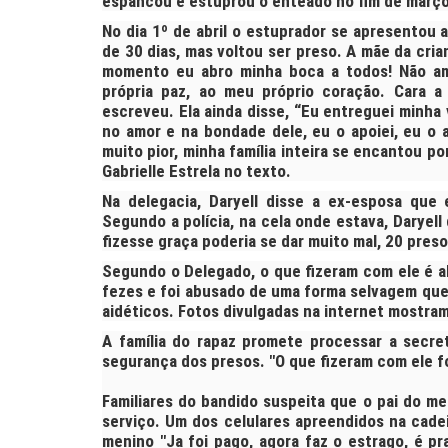
espancou e estuprou o enteado no fim de març
No dia 1º de abril o estuprador se apresentou a
de 30 dias, mas voltou ser preso. A mãe da cri
momento eu abro minha boca a todos! Não ame
própria paz, ao meu próprio coração. Cara 
escreveu. Ela ainda disse, “Eu entreguei minha 
no amor e na bondade dele, eu o apoiei, eu o 
muito pior, minha família inteira se encantou po
Gabrielle Estrela no texto.
Na delegacia, Daryell disse a ex-esposa que
Segundo a polícia, na cela onde estava, Daryell
fizesse graça poderia se dar muito mal, 20 pres
Segundo o Delegado, o que fizeram com ele é a
fezes e foi abusado de uma forma selvagem que
aidéticos. Fotos divulgadas na internet mostra
A família do rapaz promete processar a secret
segurança dos presos. "O que fizeram com ele f
Familiares do bandido suspeita que o pai do me
serviço. Um dos celulares apreendidos na cade
menino "Ja foi pago, agora faz o estrago, é pr