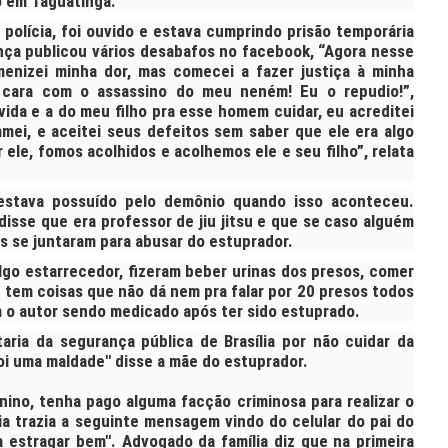
o em Taguatinga.
 polícia, foi ouvido e estava cumprindo prisão temporária
ança publicou vários desabafos no facebook, “Agora nesse
nizei minha dor, mas comecei a fazer justiça à minha
a cara com o assassino do meu neném! Eu o repudio!”,
vida e a do meu filho pra esse homem cuidar, eu acreditei
amei, e aceitei seus defeitos sem saber que ele era algo
r ele, fomos acolhidos e acolhemos ele e seu filho”, relata
 estava possuído pelo demônio quando isso aconteceu.
 disse que era professor de jiu jitsu e que se caso alguém
os se juntaram para abusar do estuprador.
lgo estarrecedor, fizeram beber urinas dos presos, comer
 tem coisas que não dá nem pra falar por 20 presos todos
m o autor sendo medicado após ter sido estuprado.
aria da segurança pública de Brasília por não cuidar da
oi uma maldade" disse a mãe do estuprador.
nino, tenha pago alguma facção criminosa para realizar o
ia trazia a seguinte mensagem vindo do celular do pai do
a estragar bem". Advogado da família diz que na primeira