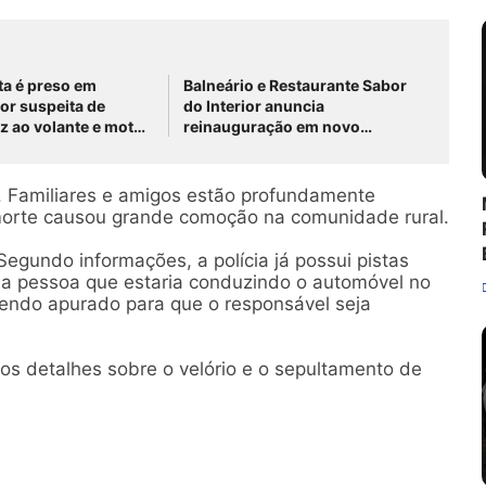
ta é preso em
Balneário e Restaurante Sabor
por suspeita de
do Interior anuncia
 ao volante e moto
reinauguração em novo
ção de roubo em São
endereço na PE-430, em São
elmonte
José do Belmonte
. Familiares e amigos estão profundamente
morte causou grande comoção na comunidade rural.
gundo informações, a polícia já possui pistas
 a pessoa que estaria conduzindo o automóvel no
endo apurado para que o responsável seja
 os detalhes sobre o velório e o sepultamento de