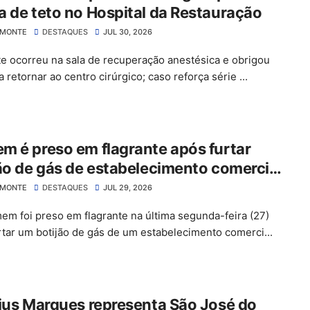
 de teto no Hospital da Restauração
LMONTE
DESTAQUES
JUL 30, 2026
te ocorreu na sala de recuperação anestésica e obrigou
 retornar ao centro cirúrgico; caso reforça série ...
 é preso em flagrante após furtar
ão de gás de estabelecimento comercial
ão José do Belmonte
LMONTE
DESTAQUES
JUL 29, 2026
m foi preso em flagrante na última segunda-feira (27)
rtar um botijão de gás de um estabelecimento comerci...
ius Marques representa São José do