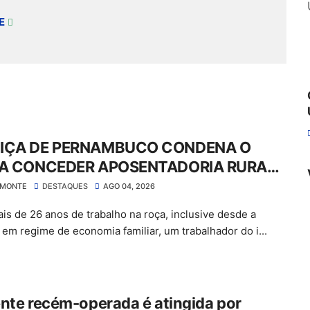
E
IÇA DE PERNAMBUCO CONDENA O
 A CONCEDER APOSENTADORIA RURAL
GAR MAIS DE R$ 30 MIL EM ATRASADOS
LMONTE
DESTAQUES
AGO 04, 2026
is de 26 anos de trabalho na roça, inclusive desde a
a em regime de economia familiar, um trabalhador do i...
nte recém-operada é atingida por