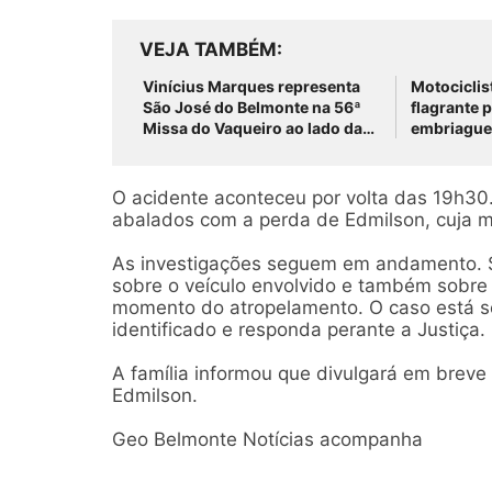
VEJA TAMBÉM
Vinícius Marques representa
Motociclis
São José do Belmonte na 56ª
flagrante 
Missa do Vaqueiro ao lado da
embriaguez
comitiva do Grupo Rabo da
com restri
Gata
José do B
O acidente aconteceu por volta das 19h30
abalados com a perda de Edmilson, cuja 
As investigações seguem em andamento. Se
sobre o veículo envolvido e também sobre
momento do atropelamento. O caso está s
identificado e responda perante a Justiça.
A família informou que divulgará em breve
Edmilson.
Geo Belmonte Notícias acompanha