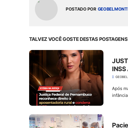
POSTADO POR
GEOBELMONT
TALVEZ VOCÊ GOSTE DESTAS POSTAGENS
JUST
INSS
E PA
GEOBE
Após ma
infânci
Pacie