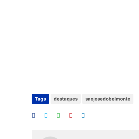
Tags
destaques
saojosedobelmonte