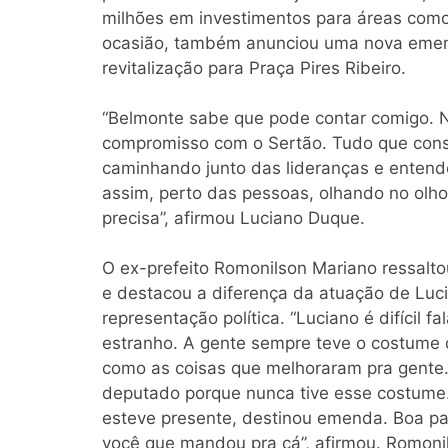
milhões em investimentos para áreas como s
ocasião, também anunciou uma nova emend
revitalização para Praça Pires Ribeiro.
“Belmonte sabe que pode contar comigo. 
compromisso com o Sertão. Tudo que conse
caminhando junto das lideranças e entend
assim, perto das pessoas, olhando no olh
precisa”, afirmou Luciano Duque.
O ex-prefeito Romonilson Mariano ressalt
e destacou a diferença da atuação de Luc
representação política. “Luciano é difícil 
estranho. A gente sempre teve o costume d
como as coisas que melhoraram pra gente
deputado porque nunca tive esse costume.
esteve presente, destinou emenda. Boa pa
você que mandou pra cá”, afirmou. Romoni