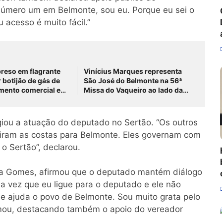
 número um em Belmonte, sou eu. Porque eu sei o
acesso é muito fácil.”
reso em flagrante
Vinícius Marques representa
 botijão de gás de
São José do Belmonte na 56ª
imento comercial em
Missa do Vaqueiro ao lado da
do Belmonte
comitiva do Grupo Rabo da
Gata
giou a atuação do deputado no Sertão. “Os outros
iram as costas para Belmonte. Eles governam com
 o Sertão”, declarou.
na Gomes, afirmou que o deputado mantém diálogo
 vez que eu ligue para o deputado e ele não
le ajuda o povo de Belmonte. Sou muito grata pelo
irmou, destacando também o apoio do vereador