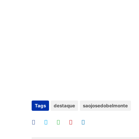
Tags
destaque
saojosedobelmonte