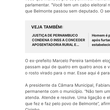
parlamentar. “Você tem um cabo eleitoral
que Belmonte passou sem deputado. O seu 
VEJA TAMBÉM
JUSTIÇA DE PERNAMBUCO
Homem é p
CONDENA O INSS A CONCEDER
após furtar
APOSENTADORIA RURAL E
estabelec
PAGAR MAIS DE R$ 30 MIL EM
São José 
ATRASADOS
O ex-prefeito Marcelo Pereira também elo
passam aqui de quatro em quatro anos e v
o rosto virado para o mar. Esse aqui é para
A presidente da Câmara Municipal, Fabia
permanente com o município. “Não tem uma
atenda. Atende e resolve. Uma ligação e e
que fez e faz pelo povo de Belmonte”, af
Cicinho.