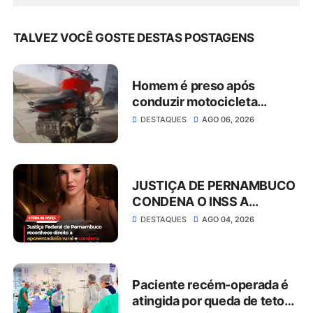
TALVEZ VOCÊ GOSTE DESTAS POSTAGENS
Homem é preso após
conduzir motocicleta
embriagado e resistir à
DESTAQUES
AGO 06, 2026
abordagem em São José do
Belmonte
JUSTIÇA DE PERNAMBUCO
CONDENA O INSS A
CONCEDER
DESTAQUES
AGO 04, 2026
APOSENTADORIA RURAL E
PAGAR MAIS DE R$ 30 MIL
EM ATRASADOS
Paciente recém-operada é
atingida por queda de teto