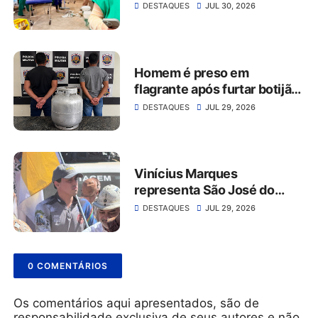
no Hospital da Restauração
DESTAQUES
JUL 30, 2026
Homem é preso em
flagrante após furtar botijão
de gás de estabelecimento
DESTAQUES
JUL 29, 2026
comercial em São José do
Belmonte
Vinícius Marques
representa São José do
Belmonte na 56ª Missa do
DESTAQUES
JUL 29, 2026
Vaqueiro ao lado da comitiva
do Grupo Rabo da Gata
0 COMENTÁRIOS
Os comentários aqui apresentados, são de
responsabilidade exclusiva de seus autores e não