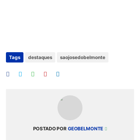
Tags
destaques
saojosedobelmonte
POSTADO POR
GEOBELMONTE