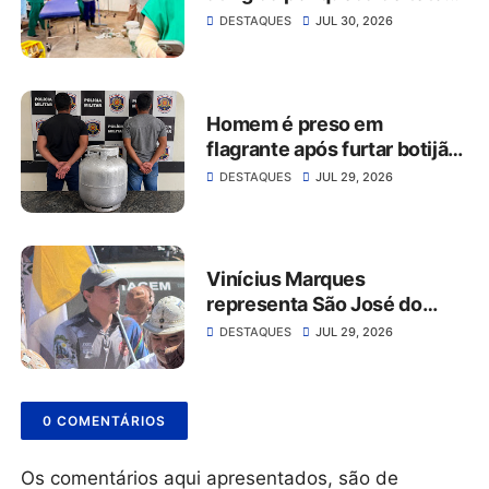
no Hospital da Restauração
DESTAQUES
JUL 30, 2026
Homem é preso em
flagrante após furtar botijão
de gás de estabelecimento
DESTAQUES
JUL 29, 2026
comercial em São José do
Belmonte
Vinícius Marques
representa São José do
Belmonte na 56ª Missa do
DESTAQUES
JUL 29, 2026
Vaqueiro ao lado da comitiva
do Grupo Rabo da Gata
0 COMENTÁRIOS
Os comentários aqui apresentados, são de