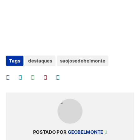
Tags
destaques
saojosedobelmonte
POSTADO POR
GEOBELMONTE