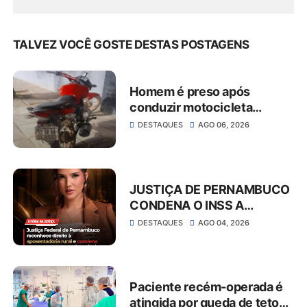
TALVEZ VOCÊ GOSTE DESTAS POSTAGENS
Homem é preso após
conduzir motocicleta
embriagado e resistir à
DESTAQUES
AGO 06, 2026
abordagem em São José do
Belmonte
JUSTIÇA DE PERNAMBUCO
CONDENA O INSS A
CONCEDER
DESTAQUES
AGO 04, 2026
APOSENTADORIA RURAL E
PAGAR MAIS DE R$ 30 MIL
EM ATRASADOS
Paciente recém-operada é
atingida por queda de teto