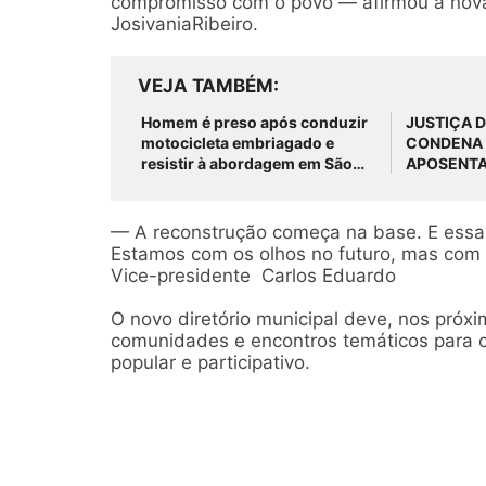
compromisso com o povo — afirmou a nova 
JosivaniaRibeiro.
VEJA TAMBÉM
Homem é preso após conduzir
JUSTIÇA 
motocicleta embriagado e
CONDENA 
resistir à abordagem em São
APOSENTA
José do Belmonte
PAGAR MAI
ATRASAD
— A reconstrução começa na base. E essa 
Estamos com os olhos no futuro, mas com 
Vice-presidente Carlos Eduardo
O novo diretório municipal deve, nos próxim
comunidades e encontros temáticos para o
popular e participativo.