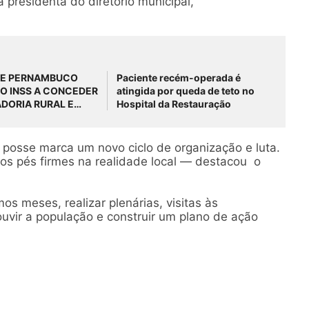
presidenta do diretório municipal,
DE PERNAMBUCO
Paciente recém-operada é
O INSS A CONCEDER
atingida por queda de teto no
DORIA RURAL E
Hospital da Restauração
S DE R$ 30 MIL EM
OS
posse marca um novo ciclo de organização e luta.
os pés firmes na realidade local — destacou o
os meses, realizar plenárias, visitas às
uvir a população e construir um plano de ação