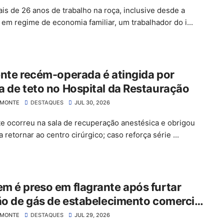
is de 26 anos de trabalho na roça, inclusive desde a
a em regime de economia familiar, um trabalhador do i...
nte recém-operada é atingida por
 de teto no Hospital da Restauração
LMONTE
DESTAQUES
JUL 30, 2026
te ocorreu na sala de recuperação anestésica e obrigou
 retornar ao centro cirúrgico; caso reforça série ...
 é preso em flagrante após furtar
ão de gás de estabelecimento comercial
ão José do Belmonte
LMONTE
DESTAQUES
JUL 29, 2026