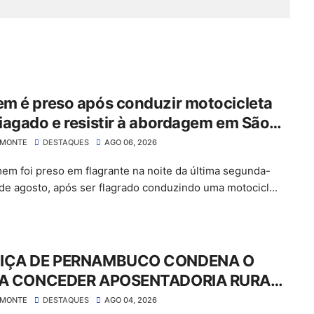
m é preso após conduzir motocicleta
agado e resistir à abordagem em São
 do Belmonte
LMONTE
DESTAQUES
AGO 06, 2026
m foi preso em flagrante na noite da última segunda-
3 de agosto, após ser flagrado conduzindo uma motocicl...
IÇA DE PERNAMBUCO CONDENA O
 A CONCEDER APOSENTADORIA RURAL
GAR MAIS DE R$ 30 MIL EM ATRASADOS
LMONTE
DESTAQUES
AGO 04, 2026