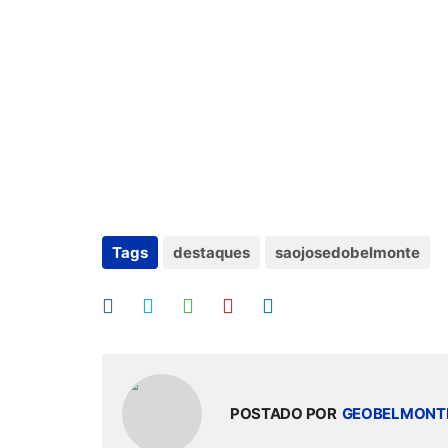
Tags
destaques
saojosedobelmonte
POSTADO POR
GEOBELMONT