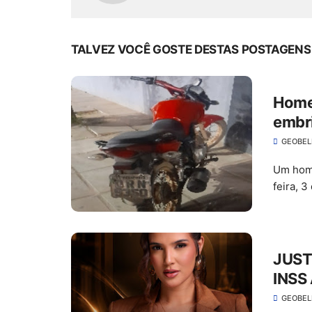
TALVEZ VOCÊ GOSTE DESTAS POSTAGENS
Home
embri
José
GEOBE
Um home
feira, 
JUST
INSS
E PA
GEOBE