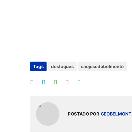
Tags
destaques
saojosedobelmonte
POSTADO POR
GEOBELMONT