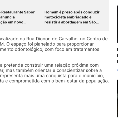
e Restaurante Sabor
Homem é preso após conduzir
r anuncia
motocicleta embriagado e
ação em novo
resistir à abordagem em São
na PE-430, em São
José do Belmonte
elmonte
localizado na Rua Dionon de Carvalho, no Centro de
M. O espaço foi planejado para proporcionar
dimento odontológico, com foco em tratamentos
lia pretende construir uma relação próxima com
r, mas também orientar e conscientizar sobre a
representa mais uma conquista para o município,
ada e comprometida com o bem-estar da população.