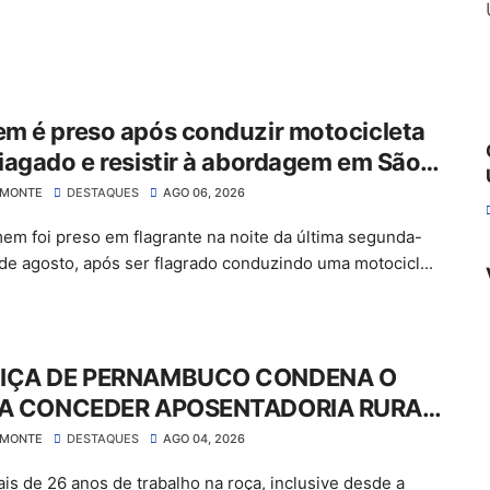
m é preso após conduzir motocicleta
agado e resistir à abordagem em São
 do Belmonte
LMONTE
DESTAQUES
AGO 06, 2026
m foi preso em flagrante na noite da última segunda-
3 de agosto, após ser flagrado conduzindo uma motocicl...
IÇA DE PERNAMBUCO CONDENA O
 A CONCEDER APOSENTADORIA RURAL
GAR MAIS DE R$ 30 MIL EM ATRASADOS
LMONTE
DESTAQUES
AGO 04, 2026
is de 26 anos de trabalho na roça, inclusive desde a