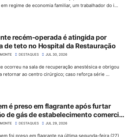
a em regime de economia familiar, um trabalhador do i...
nte recém-operada é atingida por
 de teto no Hospital da Restauração
LMONTE
DESTAQUES
JUL 30, 2026
te ocorreu na sala de recuperação anestésica e obrigou
 retornar ao centro cirúrgico; caso reforça série ...
 é preso em flagrante após furtar
ão de gás de estabelecimento comercial
ão José do Belmonte
LMONTE
DESTAQUES
JUL 29, 2026
m foi preso em flagrante na última segunda-feira (27)