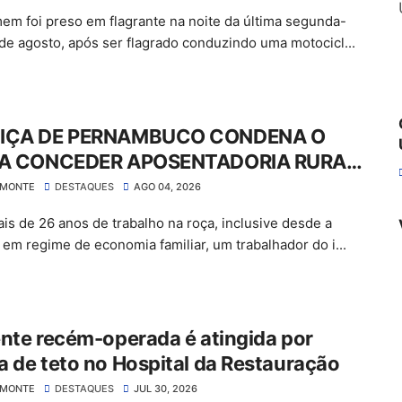
m foi preso em flagrante na noite da última segunda-
3 de agosto, após ser flagrado conduzindo uma motocicl...
IÇA DE PERNAMBUCO CONDENA O
 A CONCEDER APOSENTADORIA RURAL
GAR MAIS DE R$ 30 MIL EM ATRASADOS
LMONTE
DESTAQUES
AGO 04, 2026
is de 26 anos de trabalho na roça, inclusive desde a
a em regime de economia familiar, um trabalhador do i...
nte recém-operada é atingida por
 de teto no Hospital da Restauração
LMONTE
DESTAQUES
JUL 30, 2026