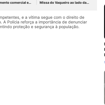
imento comercial em
Missa do Vaqueiro ao lado da
do Belmonte
comitiva do Grupo Rabo da
Gata
petentes, e a vítima segue com o direito de
. A Polícia reforça a importância de denunciar
antindo proteção e segurança à população.