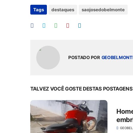
Tags
destaques
saojosedobelmonte
POSTADO POR
GEOBELMONT
TALVEZ VOCÊ GOSTE DESTAS POSTAGENS
Home
embri
José
GEOBE