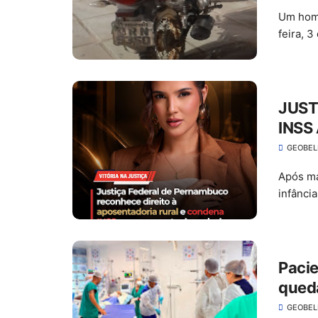
Um home
feira, 
JUST
INSS
E PA
GEOBE
Após ma
infânci
Pacie
queda
GEOBE