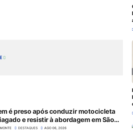
E
m é preso após conduzir motocicleta
agado e resistir à abordagem em São
 do Belmonte
LMONTE
DESTAQUES
AGO 06, 2026