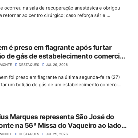
te ocorreu na sala de recuperação anestésica e obrigou
 retornar ao centro cirúrgico; caso reforça série ...
 é preso em flagrante após furtar
ão de gás de estabelecimento comercial
ão José do Belmonte
LMONTE
DESTAQUES
JUL 29, 2026
m foi preso em flagrante na última segunda-feira (27)
rtar um botijão de gás de um estabelecimento comerci...
ius Marques representa São José do
nte na 56ª Missa do Vaqueiro ao lado
mitiva do Grupo Rabo da Gata
LMONTE
DESTAQUES
JUL 29, 2026