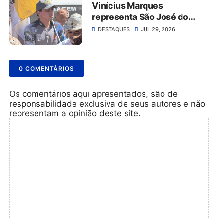
Vinícius Marques
representa São José do
Belmonte na 56ª Missa do
DESTAQUES
JUL 29, 2026
Vaqueiro ao lado da comitiva
do Grupo Rabo da Gata
0 COMENTÁRIOS
Os comentários aqui apresentados, são de
responsabilidade exclusiva de seus autores e não
representam a opinião deste site.