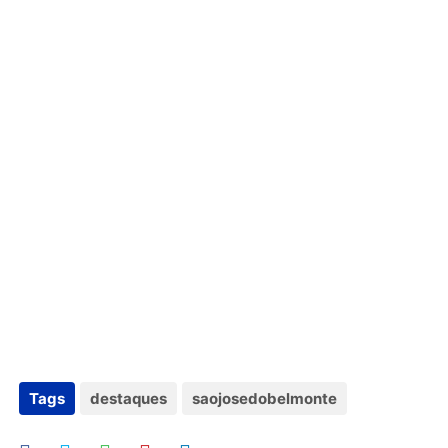
Tags
destaques
saojosedobelmonte