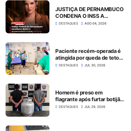
JUSTIÇA DE PERNAMBUCO
CONDENA O INSS A
CONCEDER
DESTAQUES
AGO 04, 2026
APOSENTADORIA RURAL E
PAGAR MAIS DE R$ 30 MIL
EM ATRASADOS
Paciente recém-operada é
atingida por queda de teto
no Hospital da Restauração
DESTAQUES
JUL 30, 2026
Homem é preso em
flagrante após furtar botijão
de gás de estabelecimento
DESTAQUES
JUL 29, 2026
comercial em São José do
Belmonte