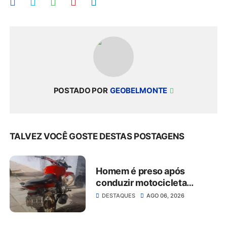
POSTADO POR
GEOBELMONTE
TALVEZ VOCÊ GOSTE DESTAS POSTAGENS
Homem é preso após
conduzir motocicleta
embriagado e resistir à
DESTAQUES
AGO 06, 2026
abordagem em São José do
Belmonte