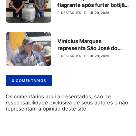
flagrante após furtar botijão
de gás de estabelecimento
DESTAQUES
JUL 29, 2026
comercial em São José do
Belmonte
Vinícius Marques
representa São José do
Belmonte na 56ª Missa do
DESTAQUES
JUL 29, 2026
Vaqueiro ao lado da comitiva
do Grupo Rabo da Gata
0 COMENTÁRIOS
Os comentários aqui apresentados, são de
responsabilidade exclusiva de seus autores e não
representam a opinião deste site.