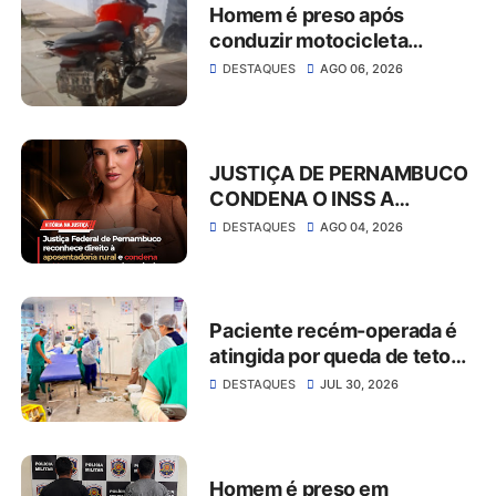
Homem é preso após
conduzir motocicleta
embriagado e resistir à
DESTAQUES
AGO 06, 2026
abordagem em São José do
Belmonte
JUSTIÇA DE PERNAMBUCO
CONDENA O INSS A
CONCEDER
DESTAQUES
AGO 04, 2026
APOSENTADORIA RURAL E
PAGAR MAIS DE R$ 30 MIL
EM ATRASADOS
Paciente recém-operada é
atingida por queda de teto
no Hospital da Restauração
DESTAQUES
JUL 30, 2026
Homem é preso em