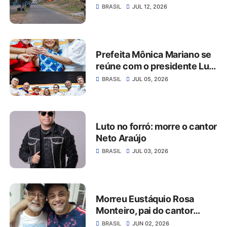
no Ceará
BRASIL
JUL 12, 2026
Prefeita Mônica Mariano se
reúne com o presidente Lula
em Juazeiro do Norte e
BRASIL
JUL 05, 2026
anuncia novidades para o
município de Jati
Luto no forró: morre o cantor
Neto Araújo
BRASIL
JUL 03, 2026
Morreu Eustáquio Rosa
Monteiro, pai do cantor
Robinson Monteiro
BRASIL
JUN 02, 2026