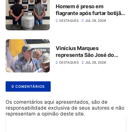
Homem é preso em
flagrante após furtar botijão
de gás de estabelecimento
DESTAQUES
JUL 29, 2026
comercial em São José do
Belmonte
Vinícius Marques
representa São José do
Belmonte na 56ª Missa do
DESTAQUES
JUL 29, 2026
Vaqueiro ao lado da comitiva
do Grupo Rabo da Gata
0 COMENTÁRIOS
Os comentários aqui apresentados, são de
responsabilidade exclusiva de seus autores e não
representam a opinião deste site.