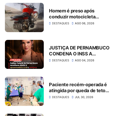
Homem é preso após
conduzir motocicleta
embriagado e resistir à
DESTAQUES
AGO 06, 2026
abordagem em São José do
Belmonte
JUSTIÇA DE PERNAMBUCO
CONDENA O INSS A
CONCEDER
DESTAQUES
AGO 04, 2026
APOSENTADORIA RURAL E
PAGAR MAIS DE R$ 30 MIL
EM ATRASADOS
Paciente recém-operada é
atingida por queda de teto
no Hospital da Restauração
DESTAQUES
JUL 30, 2026