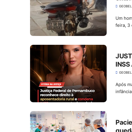
José
GEOBE
Um home
feira, 
JUST
INSS
E PA
GEOBE
Após ma
infânci
Pacie
queda