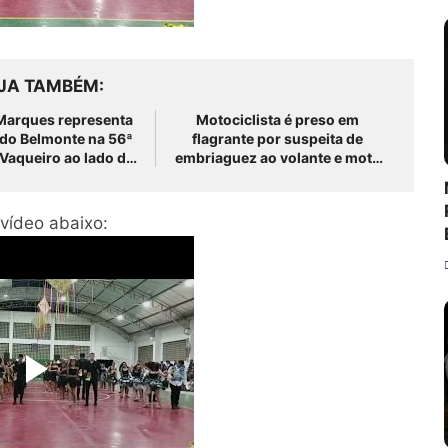
JA TAMBÉM
 Marques representa
Motociclista é preso em
 do Belmonte na 56ª
flagrante por suspeita de
Vaqueiro ao lado da
embriaguez ao volante e moto
a do Grupo Rabo da
com restrição de roubo em São
Gata
José do Belmonte
 vídeo abaixo: