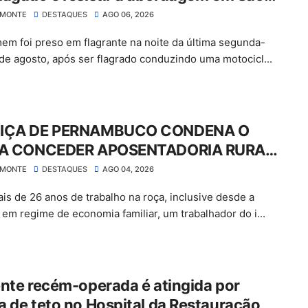
 do Belmonte
LMONTE
DESTAQUES
AGO 06, 2026
m foi preso em flagrante na noite da última segunda-
3 de agosto, após ser flagrado conduzindo uma motocicl...
IÇA DE PERNAMBUCO CONDENA O
 A CONCEDER APOSENTADORIA RURAL
GAR MAIS DE R$ 30 MIL EM ATRASADOS
LMONTE
DESTAQUES
AGO 04, 2026
is de 26 anos de trabalho na roça, inclusive desde a
a em regime de economia familiar, um trabalhador do i...
nte recém-operada é atingida por
 de teto no Hospital da Restauração