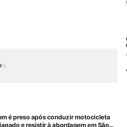
E
m é preso após conduzir motocicleta
agado e resistir à abordagem em São