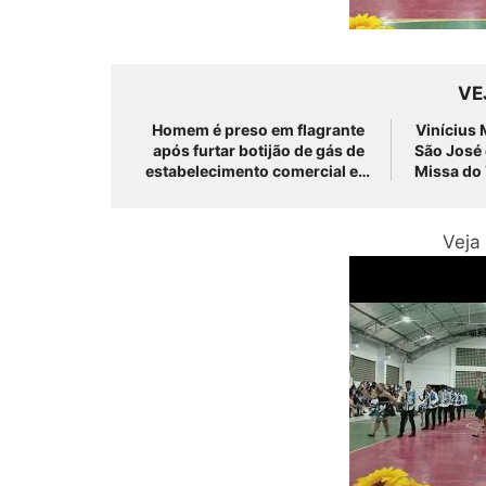
VE
Homem é preso em flagrante
Vinícius
após furtar botijão de gás de
São José
estabelecimento comercial em
Missa do 
São José do Belmonte
comitiv
Veja