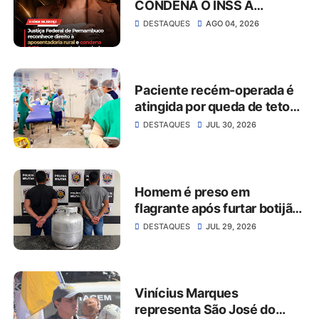
CONDENA O INSS A
CONCEDER
DESTAQUES
AGO 04, 2026
APOSENTADORIA RURAL E
PAGAR MAIS DE R$ 30 MIL
EM ATRASADOS
Paciente recém-operada é
atingida por queda de teto
no Hospital da Restauração
DESTAQUES
JUL 30, 2026
Homem é preso em
flagrante após furtar botijão
de gás de estabelecimento
DESTAQUES
JUL 29, 2026
comercial em São José do
Belmonte
Vinícius Marques
representa São José do