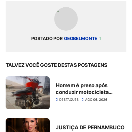
POSTADO POR
GEOBELMONTE
TALVEZ VOCÊ GOSTE DESTAS POSTAGENS
Homem é preso após
conduzir motocicleta
embriagado e resistir à
DESTAQUES
AGO 06, 2026
abordagem em São José do
Belmonte
JUSTIÇA DE PERNAMBUCO