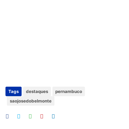
Tags
destaques
pernambuco
saojosedobelmonte