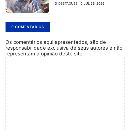
Belmonte na 56ª Missa do
DESTAQUES
JUL 29, 2026
Vaqueiro ao lado da comitiva
do Grupo Rabo da Gata
0 COMENTÁRIOS
Os comentários aqui apresentados, são de
responsabilidade exclusiva de seus autores e não
representam a opinião deste site.