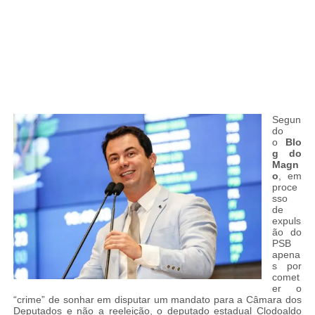
Segun
do
o
Blo
g do
Magn
o
, em
proce
sso
de
expuls
ão do
PSB
apena
s por
comet
er o
“crime” de sonhar em disputar um mandato para a Câmara dos
Deputados e não a reeleição, o deputado estadual Clodoaldo