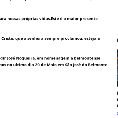
ra nossas próprias vidas.Este é o maior presente 
s Cristo, que a senhora sempre proclamou, esteja a 
aldir José Nogueira, em homenagem a belmontense 
centenária, Dona Naíza, que completou 101 anos no ultimo dia 20 de Maio em São José do Belmonte. 