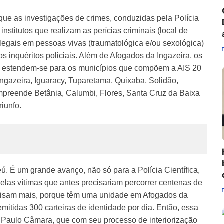
a que as investigações de crimes, conduzidas pela Polícia
institutos que realizam as perícias criminais (local de
-legais em pessoas vivas (traumatológica e/ou sexológica)
 os inquéritos policiais. Além de Afogados da Ingazeira, os
jeú estendem-se para os municípios que compõem a AIS 20
 Ingazeira, Iguaracy, Tuparetama, Quixaba, Solidão,
ompreende Betânia, Calumbi, Flores, Santa Cruz da Baixa
riunfo.
ú. É um grande avanço, não só para a Polícia Científica,
las vítimas que antes precisariam percorrer centenas de
ecisam mais, porque têm uma unidade em Afogados da
mitidas 300 carteiras de identidade por dia. Então, essa
 Paulo Câmara, que com seu processo de interiorização