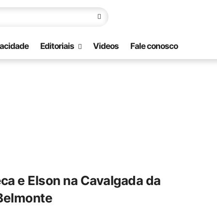
vacidade
Editoriais
Videos
Fale conosco
a e Elson na Cavalgada da
 Belmonte