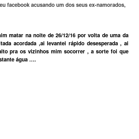
 seu facebook acusando um dos seus ex-namorados,
m matar na noite de 26/12/16 por volta de uma da
tada acordada ,ai levantei rápido desesperada , ai
lto pra os vizinhos mim socorrer , a sorte foi que
stante água ….