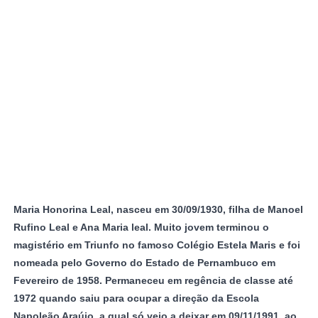
Maria Honorina Leal, nasceu em 30/09/1930, filha de Manoel
Rufino Leal e Ana Maria leal. Muito jovem terminou o
magistério em Triunfo no famoso Colégio Estela Maris e foi
nomeada pelo Governo do Estado de Pernambuco em
Fevereiro de 1958. Permaneceu em regência de classe até
1972 quando saiu para ocupar a direção da Escola
Napoleão Araújo, a qual só veio a deixar em 09/11/1991, ao