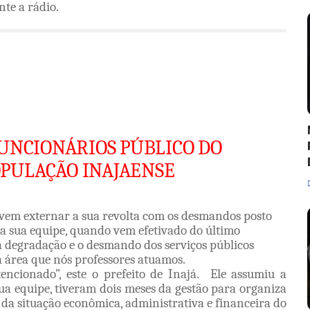
nte a rádio.
a rádio sem falar com os servidores. (Como
música: Nem se despediu de mim).
FUNCIONÁRIOS PÚBLICO DO
PULAÇÃO INAJAENSE
 vem externar a sua revolta com os desmandos posto
e a sua equipe, quando vem efetivado do último
 a degradação e o desmando dos serviços públicos
a área que nós professores atuamos.
encionado”, este o prefeito de Inajá. Ele assumiu a
ua equipe, tiveram dois meses da gestão para organiza
da situação econômica, administrativa e financeira do