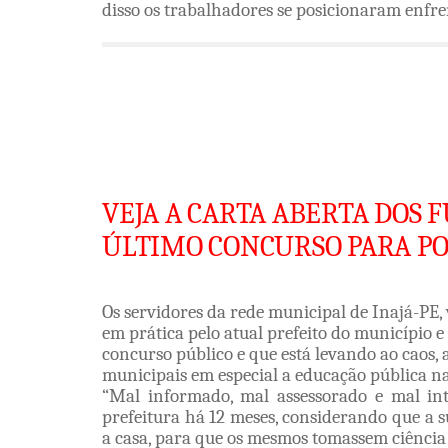
disso os trabalhadores se posicionaram enfre
VEJA TAMBÉM
O Prefeito saiu pela porta do fundo d
dizia o grande Luiz Gonzaga em sua 
VEJA A CARTA ABERTA DOS 
ÚLTIMO CONCURSO PARA PO
Os servidores da rede municipal de Inajá-PE,
em prática pelo atual prefeito do município 
concurso público e que está levando ao caos,
municipais em especial a educação pública n
“Mal informado, mal assessorado e mal int
prefeitura há 12 meses, considerando que a s
a casa, para que os mesmos tomassem ciência 