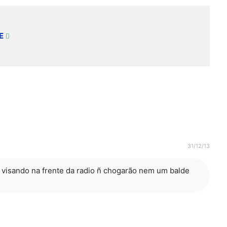
E
31/12/13
a visando na frente da radio ñ chogarão nem um balde