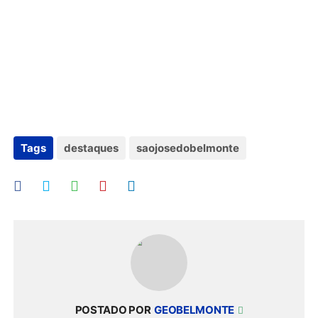
Tags
destaques
saojosedobelmonte
POSTADO POR
GEOBELMONTE