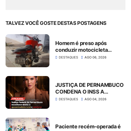
TALVEZ VOCÊ GOSTE DESTAS POSTAGENS
Homem é preso após
conduzir motocicleta
embriagado e resistir à
DESTAQUES
AGO 06, 2026
abordagem em São José do
Belmonte
JUSTIÇA DE PERNAMBUCO
CONDENA O INSS A
CONCEDER
DESTAQUES
AGO 04, 2026
APOSENTADORIA RURAL E
PAGAR MAIS DE R$ 30 MIL
EM ATRASADOS
Paciente recém-operada é