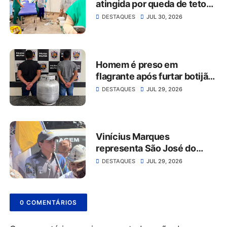
atingida por queda de teto
no Hospital da Restauração
DESTAQUES
JUL 30, 2026
Homem é preso em
flagrante após furtar botijão
de gás de estabelecimento
DESTAQUES
JUL 29, 2026
comercial em São José do
Belmonte
Vinícius Marques
representa São José do
Belmonte na 56ª Missa do
DESTAQUES
JUL 29, 2026
Vaqueiro ao lado da comitiva
do Grupo Rabo da Gata
0 COMENTÁRIOS