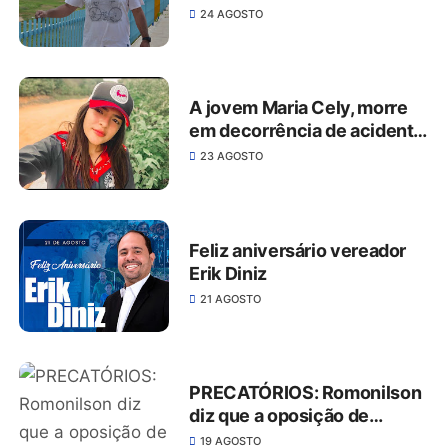
parabéns
24 AGOSTO
A jovem Maria Cely, morre
em decorrência de acidente,
ocorrido em junho em São
23 AGOSTO
José do Belmonte
Feliz aniversário vereador
Erik Diniz
21 AGOSTO
PRECATÓRIOS: Romonilson
diz que a oposição de
Belmonte está falida
19 AGOSTO