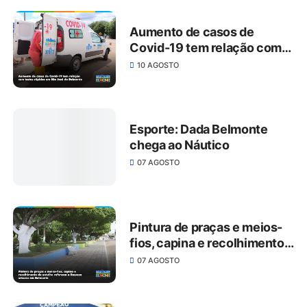
Aumento de casos de
Covid-19 tem relação com
testes rápidos em São José
10 AGOSTO
do Belmonte
Esporte: Dada Belmonte
chega ao Náutico
07 AGOSTO
Pintura de praças e meios-
fios, capina e recolhimento
de entulho reforçam a
07 AGOSTO
limpeza urbana em
Belmonte