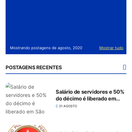
Mostrando postagens de agosto, 2020
Mostrar tudo
POSTAGENS RECENTES
Salário de servidores e 50%
do décimo é liberado em
São José do Belmonte
31 AGOSTO