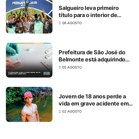
Salgueiro leva primeiro
título para o interior de
Pernambuco
06 AGOSTO
Prefeitura de São José do
Belmonte está adquirindo
1.000 testes rápidos para
05 AGOSTO
covid-19
Jovem de 18 anos perde a
vida em grave acidente em
São José do Belmonte
02 AGOSTO