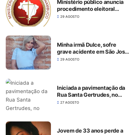
Ministério público anuncia
procedimento eleitoral
2020 em São José do
29 AGOSTO
Belmonte
Minha irmã Dulce, sofre
grave acidente em São José
do Belmonte
29 AGOSTO
Iniciada a pavimentação da
Rua Santa Gertrudes, no
Centro de São José do
27 AGOSTO
Belmonte
Jovem de 33 anos perde a