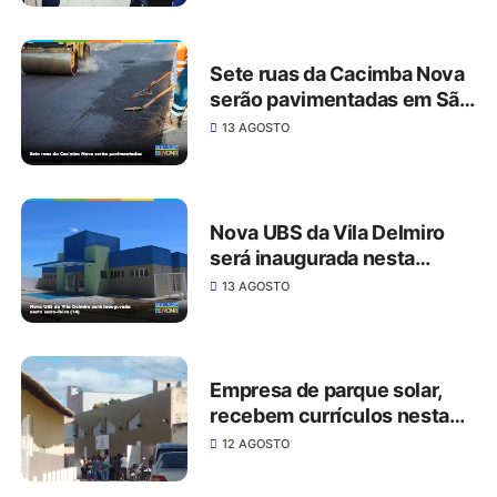
Sete ruas da Cacimba Nova
serão pavimentadas em São
José do Belmonte
13 AGOSTO
Nova UBS da Vila Delmiro
será inaugurada nesta
sexta-feira (14) em São José
13 AGOSTO
do Belmonte
Empresa de parque solar,
recebem currículos nesta
quarta-feira na casa da
12 AGOSTO
juventude em São José do
Belmonte