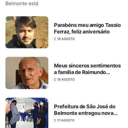
Parabéns meu amigo Tassio
Ferraz, feliz aniversário
18 AGOSTO
Meus sinceros sentimentos
a família de Raimundo
Pereira
18 AGOSTO
Prefeitura de São José do
Belmonte entregou nova
UBS da Vila Delmiro
17 AGOSTO