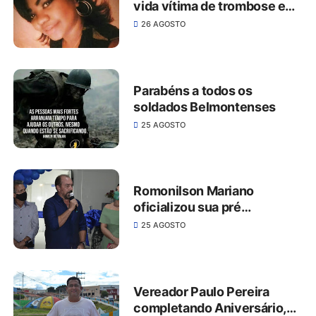
vida vítima de trombose em
São José do Belmonte
26 AGOSTO
Parabéns a todos os
soldados Belmontenses
25 AGOSTO
Romonilson Mariano
oficializou sua pré
candidatura á prefeito de
25 AGOSTO
São José do Belmonte
Vereador Paulo Pereira
completando Aniversário,