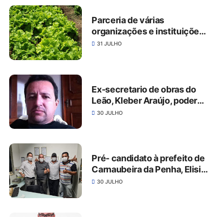
Parceria de várias
organizações e instituições
alavancam a agricultura de
31 JULHO
São José do Belmonte
Ex-secretario de obras do
Leão, Kleber Araújo, poderá
ser o candidato a prefeito do
30 JULHO
AVANTE em São José do
Belmonte
Pré- candidato à prefeito de
Carnaubeira da Penha, Elisio
Soares marcha junto com
30 JULHO
Romonilson Mariano