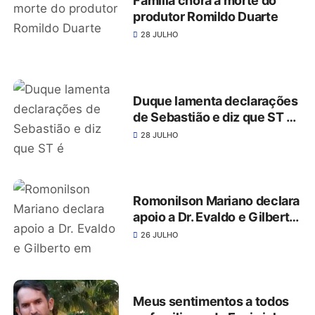
Família chora a morte do
produtor Romildo Duarte
28 JULHO
Duque lamenta declarações
de Sebastião e diz que ST é
destaque
28 JULHO
Romonilson Mariano declara
apoio a Dr. Evaldo e Gilberto
em Mirandiba
26 JULHO
Meus sentimentos a todos