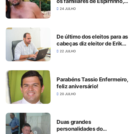
os familiares de Espirrinho,
morador do Sítio Luiz
24 JULHO
Pereira em São José do
Belmonte
De último dos eleitos para as
cabeças diz eleitor de Erik
Diniz
22 JULHO
Parabéns Tassio Enfermeiro,
feliz aniversário!
20 JULHO
Duas grandes
personalidades do