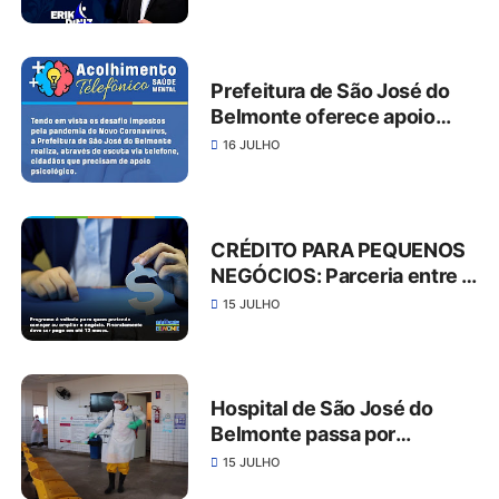
Prefeitura de São José do
Belmonte oferece apoio
psicológico através de
16 JULHO
escuta via telefone
CRÉDITO PARA PEQUENOS
NEGÓCIOS: Parceria entre a
Prefeitura de Belmonte e o
15 JULHO
Governo do Estado vai
injetar mais dinheiro na
economia do município.
Hospital de São José do
Belmonte passa por
desinfecção
15 JULHO