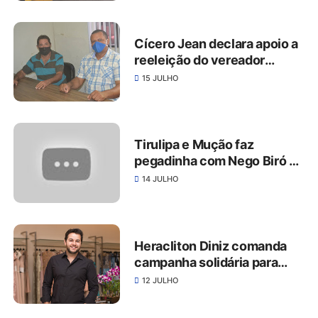
Cícero Jean declara apoio a
reeleição do vereador
Nenga de Estobergue
15 JULHO
Tirulipa e Mução faz
pegadinha com Nego Biró de
São José do Belmonte
14 JULHO
Heracliton Diniz comanda
campanha solidária para
fornecedores de eventos
12 JULHO