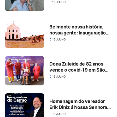
transporte belmontense,
19 JULHO
parte para à eternidade
Belmonte nossa história,
nossa gente: Inauguração
da energia elétrica no
16 JULHO
Distrito do Carmo em 1953
Dona Zuleide de 82 anos
vence o covid-19 em São
José do Belmonte
16 JULHO
Homenagem do vereador
Erik Diniz á Nossa Senhora
do Carmo
16 JULHO