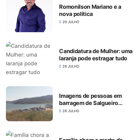
Romonilson Mariano e a
nova política
29 JULHO
Candidatura de Mulher: uma
laranja pode estragar tudo
28 JULHO
Imagens de pessoas em
barragem de Salgueiro
mostram total desrespeito
28 JULHO
às medidas de prevenção ao
coronavírus